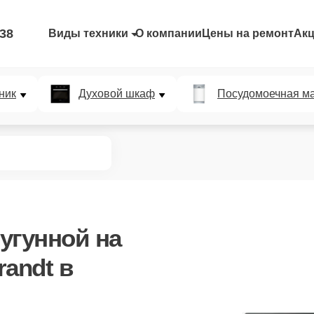
-38
Виды техники
О компании
Цены на ремонт
Ак
ник
Духовой шкаф
Посудомоечная м
угунной
на
andt в