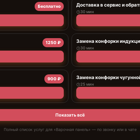
Доставка в сервис и обрат
Бесплатно
30 мин
Замена конфорки индукц
1250 ₽
30 мин
Замена конфорки чугунно
900 ₽
25 мин
Показать всё
Полный список услуг для «
Варочная панель
» — по звонку или в чате