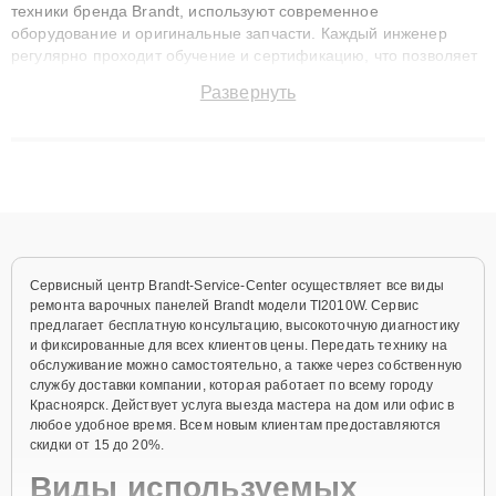
техники бренда Brandt, используют современное
оборудование и оригинальные запчасти. Каждый инженер
регулярно проходит обучение и сертификацию, что позволяет
быстро и точноdiagnostikировать поломки и восстанавливать
Развернуть
технику с сохранением гарантии до 3 лет. Наши мастера
решают сложные случаи: от замены матриц и материнских
плат до ремонта после залития и восстановления данных.
Благодаря высокой квалификации и ответственному подходу
клиенты получают быстрый, качественный ремонт и понятные
объяснения по результатам диагностики.
Сервисный центр Brandt-Service-Center осуществляет все виды
ремонта варочных панелей Brandt модели TI2010W. Сервис
предлагает бесплатную консультацию, высокоточную диагностику
и фиксированные для всех клиентов цены. Передать технику на
обслуживание можно самостоятельно, а также через собственную
службу доставки компании, которая работает по всему городу
Красноярск. Действует услуга выезда мастера на дом или офис в
любое удобное время. Всем новым клиентам предоставляются
скидки от 15 до 20%.
Виды используемых