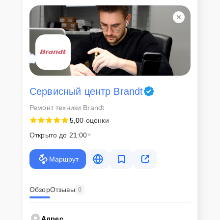
Для всех клиентов действуют демократичные и фиксированные
цены. Конечная стоимость работ обсуждается с клиентом и не в
коем случае не может измениться в процессе работ. Сервис не
навязывает клиентам дополнительные услуги и не
предусматривает скрытые платежи. Рассчитать предварительную
стоимость ремонта можно с помощью нашего
Калькулятора
.
Скорость диагностики и
ремонта
Сервисный центр Brandt
Ремонт техники Brandt
Наша компания ценит время клиентов и понимает важность
5,0
0 оценки
оперативного решения любых вопросов. В среднем, ремонт
занимает не более трех часов, поэтому в большинстве случаев
Открыто до 21:00
клиент сможет забрать свой гаджет в этот же день. При
необходимости предоставляется услуга экспресс-ремонта.
Маршрут
Внимание! Устройство отправляется на ремонт только после
согласования вариантов запчастей и стоимости ремонта с
клиентом. Стоимость ремонта фиксируется и не может быть
изменена в процессе или после завершения работ.
Обзор
Отзывы
0
Доставка или выезд
Адрес