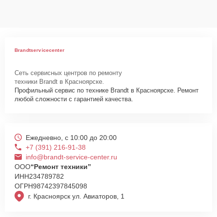
данных на ремонтируемых устройствах клиентов, в соответствии с
действующим законодательством Российской Федерации.
Как начать ремонт
Для запуска процесса ремонта варочной панели Brandt TI2010W
Brandtservicecenter
нужно просто оставить
Заявку на сайте
или позвонить телефону
горячей линии: +7 (391) 216-91-38. Наши специалисты оперативно
Сеть сервисных центров по ремонту
проконсультируют по всем необходимым вопросам, запишут на
техники Brandt в Красноярске.
диагностику, подскажут с вариантами курьерской доставки или
Профильный сервис по технике Brandt в Красноярске. Ремонт
оформят выезд мастера в удобное время и место.
любой сложности с гарантией качества.
Ежедневно, с 10:00 до 20:00
+7 (391) 216-91-38
info@brandt-service-center.ru
ООО
“Ремонт техники”
ИНН
234789782
ОГРН
98742397845098
г. Красноярск ул. Авиаторов, 1