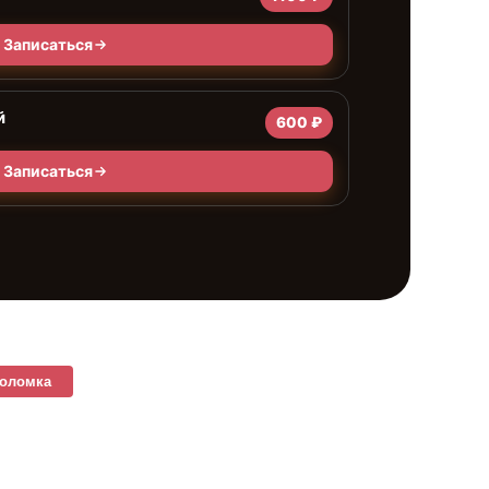
Записаться
й
600 ₽
Записаться
поломка