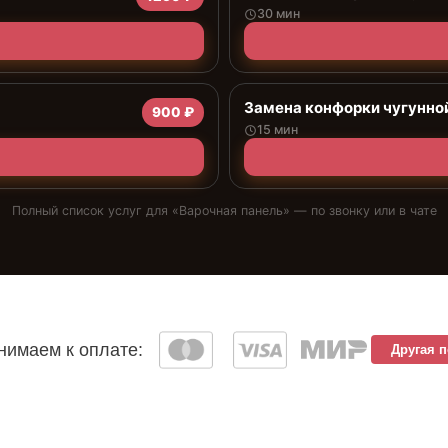
30 мин
Замена конфорки чугунно
900 ₽
15 мин
Полный список услуг для «
Варочная панель
» — по звонку или в чате
имаем к оплате:
Другая 