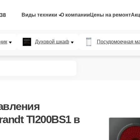
-38
Виды техники
О компании
Цены на ремонт
Ак
ник
Духовой шкаф
Посудомоечная м
авления
andt TI200BS1 в