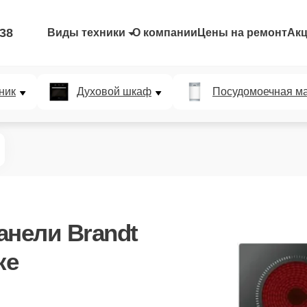
-38
Виды техники
О компании
Цены на ремонт
Ак
ник
Духовой шкаф
Посудомоечная м
анели Brandt
ке