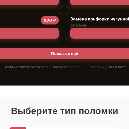
Замена конфорки чугунно
900 ₽
15 мин
Показать всё
Полный список услуг для «
Варочная панель
» — по звонку или в чате
Выберите тип поломки