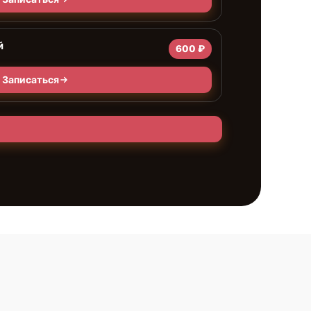
й
600 ₽
Записаться