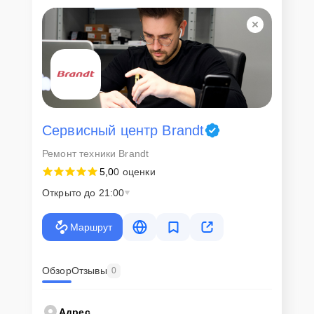
Для всех клиентов действуют демократичные и фиксированные
цены. Конечная стоимость работ обсуждается с клиентом и не в
коем случае не может измениться в процессе работ. Сервис не
навязывает клиентам дополнительные услуги и не
предусматривает скрытые платежи. Рассчитать предварительную
стоимость ремонта можно с помощью нашего
Калькулятора
.
Скорость диагностики и
ремонта
Сервисный центр Brandt
Ремонт техники Brandt
Наша компания ценит время клиентов и понимает важность
5,0
0 оценки
оперативного решения любых вопросов. В среднем, ремонт
занимает не более трех часов, поэтому в большинстве случаев
Открыто до 21:00
клиент сможет забрать свой гаджет в этот же день. При
необходимости предоставляется услуга экспресс-ремонта.
Маршрут
Внимание! Устройство отправляется на ремонт только после
согласования вариантов запчастей и стоимости ремонта с
клиентом. Стоимость ремонта фиксируется и не может быть
изменена в процессе или после завершения работ.
Обзор
Отзывы
0
Доставка или выезд
Адрес