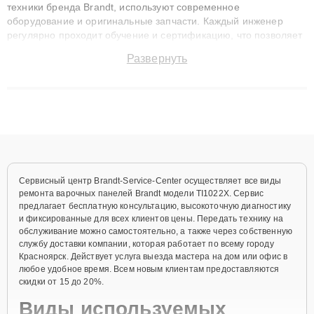
техники бренда Brandt, используют современное
оборудование и оригинальные запчасти. Каждый инженер
регулярно проходит обучение и сертификацию, что позволяет
быстро и точноdiagnostikировать поломки и восстанавливать
Развернуть
технику с сохранением гарантии до 3 лет. Наши мастера
решают сложные случаи: от замены матриц и материнских
плат до ремонта после залития и восстановления данных.
Благодаря высокой квалификации и ответственному подходу
клиенты получают быстрый, качественный ремонт и понятные
объяснения по результатам диагностики.
Сервисный центр Brandt-Service-Center осуществляет все виды
ремонта варочных панелей Brandt модели TI1022X. Сервис
предлагает бесплатную консультацию, высокоточную диагностику
и фиксированные для всех клиентов цены. Передать технику на
обслуживание можно самостоятельно, а также через собственную
службу доставки компании, которая работает по всему городу
Красноярск. Действует услуга выезда мастера на дом или офис в
любое удобное время. Всем новым клиентам предоставляются
скидки от 15 до 20%.
Виды используемых