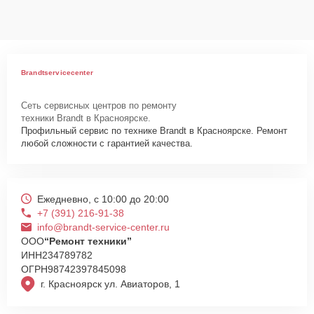
данных на ремонтируемых устройствах клиентов, в соответствии с
действующим законодательством Российской Федерации.
Как начать ремонт
Для запуска процесса ремонта варочной панели Brandt TI1022X
Brandtservicecenter
нужно просто оставить
Заявку на сайте
или позвонить телефону
горячей линии: +7 (391) 216-91-38. Наши специалисты оперативно
Сеть сервисных центров по ремонту
проконсультируют по всем необходимым вопросам, запишут на
техники Brandt в Красноярске.
диагностику, подскажут с вариантами курьерской доставки или
Профильный сервис по технике Brandt в Красноярске. Ремонт
оформят выезд мастера в удобное время и место.
любой сложности с гарантией качества.
Ежедневно, с 10:00 до 20:00
+7 (391) 216-91-38
info@brandt-service-center.ru
ООО
“Ремонт техники”
ИНН
234789782
ОГРН
98742397845098
г. Красноярск ул. Авиаторов, 1