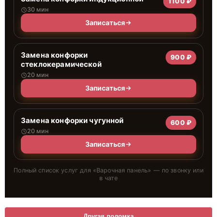
1100 ₽
30 мин
Записаться
Замена конфорки
900 ₽
стеклокерамической
20 мин
Записаться
Замена конфорки чугунной
600 ₽
20 мин
Записаться
Полный список услуг для «
Варочная панель
» — по звонку или
в чате
Другая поломка