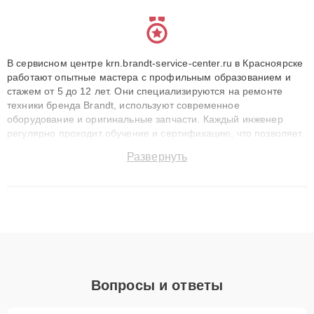
В сервисном центре krn.brandt-service-center.ru в Красноярске
работают опытные мастера с профильным образованием и
стажем от 5 до 12 лет. Они специализируются на ремонте
техники бренда Brandt, используют современное
оборудование и оригинальные запчасти. Каждый инженер
регулярно проходит обучение и сертификацию, что позволяет
быстро и точноdiagnostikировать поломки и восстанавливать
Развернуть
технику с сохранением гарантии до 3 лет. Наши мастера
решают сложные случаи: от замены матриц и материнских
плат до ремонта после залития и восстановления данных.
Благодаря высокой квалификации и ответственному подходу
клиенты получают быстрый, качественный ремонт и понятные
объяснения по результатам диагностики.
Вопросы и ответы