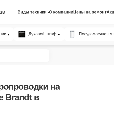
-38
Виды техники
О компании
Цены на ремонт
Ак
ник
Духовой шкаф
Посудомоечная м
тропроводки
на
 Brandt в