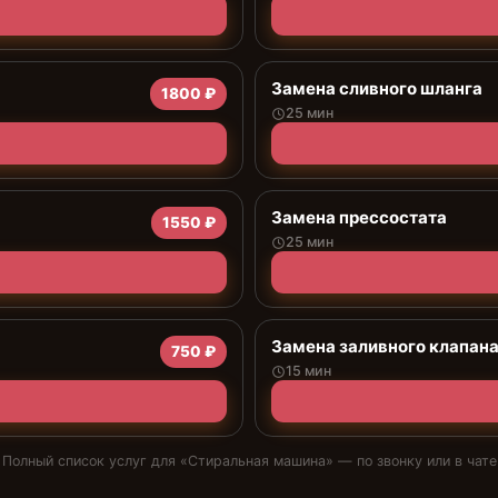
Замена сливного шланга
1800 ₽
25 мин
Замена прессостата
1550 ₽
25 мин
Замена заливного клапан
750 ₽
15 мин
Полный список услуг для «
Стиральная машина
» — по звонку или в чате