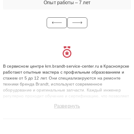
Опыт работы – 7 лет
В сервисном центре krn.brandt-service-center.ru в Красноярске
работают опытные мастера с профильным образованием и
стажем от 5 до 12 лет. Они специализируются на ремонте
техники бренда Brandt, используют современное
оборудование и оригинальные запчасти. Каждый инженер
регулярно проходит обучение и сертификацию, что позволяет
быстро и точноdiagnostikировать поломки и восстанавливать
Развернуть
технику с сохранением гарантии до 3 лет. Наши мастера
решают сложные случаи: от замены матриц и материнских
плат до ремонта после залития и восстановления данных.
Благодаря высокой квалификации и ответственному подходу
клиенты получают быстрый, качественный ремонт и понятные