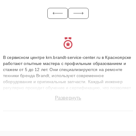
В сервисном центре krn.brandt-service-center.ru в Красноярске
работают опытные мастера с профильным образованием и
стажем от 5 до 12 лет. Они специализируются на ремонте
техники бренда Brandt, используют современное
оборудование и оригинальные запчасти. Каждый инженер
регулярно проходит обучение и сертификацию, что позволяет
быстро и точноdiagnostikировать поломки и восстанавливать
Развернуть
технику с сохранением гарантии до 3 лет. Наши мастера
решают сложные случаи: от замены матриц и материнских
плат до ремонта после залития и восстановления данных.
Благодаря высокой квалификации и ответственному подходу
клиенты получают быстрый, качественный ремонт и понятные
объяснения по результатам диагностики.