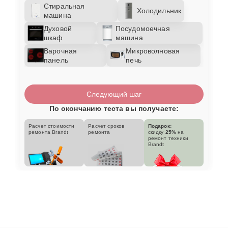
Стиральная
Холодильник
машина
Духовой
Посудомоечная
шкаф
машина
Варочная
Микроволновая
панель
печь
Следующий шаг
По окончанию теста вы получаете:
Расчет стоимости
Расчет сроков
Подарок:
ремонта Brandt
ремонта
скидку
25%
на
ремонт техники
Brandt