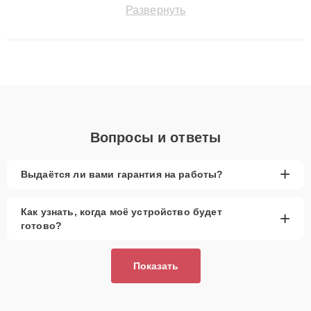
быстро и точноdiagnostikировать поломки и восстанавливать
Развернуть
технику с сохранением гарантии до 3 лет. Наши мастера
решают сложные случаи: от замены матриц и материнских
плат до ремонта после залития и восстановления данных.
Благодаря высокой квалификации и ответственному подходу
клиенты получают быстрый, качественный ремонт и понятные
объяснения по результатам диагностики.
Вопросы и ответы
+
Выдаётся ли вами гарантия на работы?
Как узнать, когда моё устройство будет
+
готово?
Показать