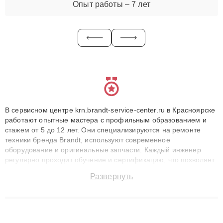
Опыт работы – 7 лет
В сервисном центре krn.brandt-service-center.ru в Красноярске
работают опытные мастера с профильным образованием и
стажем от 5 до 12 лет. Они специализируются на ремонте
техники бренда Brandt, используют современное
оборудование и оригинальные запчасти. Каждый инженер
регулярно проходит обучение и сертификацию, что позволяет
быстро и точноdiagnostikировать поломки и восстанавливать
Развернуть
технику с сохранением гарантии до 3 лет. Наши мастера
решают сложные случаи: от замены матриц и материнских
плат до ремонта после залития и восстановления данных.
Благодаря высокой квалификации и ответственному подходу
клиенты получают быстрый, качественный ремонт и понятные