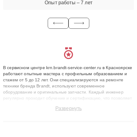
Опыт работы – 7 лет
В сервисном центре krn.brandt-service-center.ru в Красноярске
работают опытные мастера с профильным образованием и
стажем от 5 до 12 лет. Они специализируются на ремонте
техники бренда Brandt, используют современное
оборудование и оригинальные запчасти. Каждый инженер
регулярно проходит обучение и сертификацию, что позволяет
быстро и точноdiagnostikировать поломки и восстанавливать
Развернуть
технику с сохранением гарантии до 3 лет. Наши мастера
решают сложные случаи: от замены матриц и материнских
плат до ремонта после залития и восстановления данных.
Благодаря высокой квалификации и ответственному подходу
клиенты получают быстрый, качественный ремонт и понятные