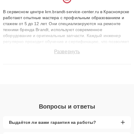
В сервисном центре krn.brandt-service-center.ru в Красноярске
работают опытные мастера с профильным образованием и
стажем от 5 до 12 лет. Они специализируются на ремонте
техники бренда Brandt, используют современное
оборудование и оригинальные запчасти. Каждый инженер
регулярно проходит обучение и сертификацию, что позволяет
быстро и точноdiagnostikировать поломки и восстанавливать
Развернуть
технику с сохранением гарантии до 3 лет. Наши мастера
решают сложные случаи: от замены матриц и материнских
плат до ремонта после залития и восстановления данных.
Благодаря высокой квалификации и ответственному подходу
клиенты получают быстрый, качественный ремонт и понятные
объяснения по результатам диагностики.
Вопросы и ответы
+
Выдаётся ли вами гарантия на работы?