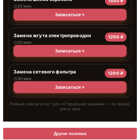
1550 ₽
25 мин
Записаться
Замена жгута электропроводки
1250 ₽
20 мин
Записаться
Замена сетевого фильтра
1200 ₽
30 мин
Записаться
Полный список услуг для «
Стиральная машина
» — по звонку
или в чате
Другая поломка