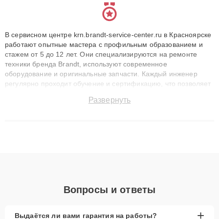
В сервисном центре krn.brandt-service-center.ru в Красноярске
работают опытные мастера с профильным образованием и
стажем от 5 до 12 лет. Они специализируются на ремонте
техники бренда Brandt, используют современное
оборудование и оригинальные запчасти. Каждый инженер
регулярно проходит обучение и сертификацию, что позволяет
быстро и точноdiagnostikировать поломки и восстанавливать
Развернуть
технику с сохранением гарантии до 3 лет. Наши мастера
решают сложные случаи: от замены матриц и материнских
плат до ремонта после залития и восстановления данных.
Благодаря высокой квалификации и ответственному подходу
клиенты получают быстрый, качественный ремонт и понятные
объяснения по результатам диагностики.
Вопросы и ответы
+
Выдаётся ли вами гарантия на работы?