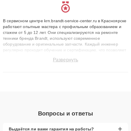
В сервисном центре krn.brandt-service-center.ru в Красноярске
работают опытные мастера с профильным образованием и
стажем от 5 до 12 лет. Они специализируются на ремонте
техники бренда Brandt, используют современное
оборудование и оригинальные запчасти. Каждый инженер
регулярно проходит обучение и сертификацию, что позволяет
быстро и точноdiagnostikировать поломки и восстанавливать
Развернуть
технику с сохранением гарантии до 3 лет. Наши мастера
решают сложные случаи: от замены матриц и материнских
плат до ремонта после залития и восстановления данных.
Благодаря высокой квалификации и ответственному подходу
клиенты получают быстрый, качественный ремонт и понятные
объяснения по результатам диагностики.
Вопросы и ответы
+
Выдаётся ли вами гарантия на работы?