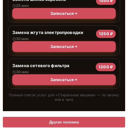
1550 ₽
25 мин
Записаться
Замена жгута электропроводки
1250 ₽
30 мин
Записаться
Замена сетевого фильтра
1200 ₽
30 мин
Записаться
Полный список услуг для «
Стиральная машина
» — по звонку
или в чате
Другая поломка