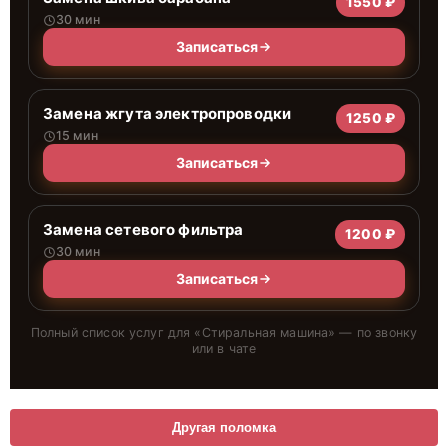
1550 ₽
30 мин
Записаться
Замена жгута электропроводки
1250 ₽
15 мин
Записаться
Замена сетевого фильтра
1200 ₽
30 мин
Записаться
Полный список услуг для «
Стиральная машина
» — по звонку
или в чате
Другая поломка