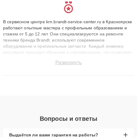
В сервисном центре krn.brandt-service-center.ru в Красноярске
работают опытные мастера с профильным образованием и
стажем от 5 до 12 лет. Они специализируются на ремонте
техники бренда Brandt, используют современное
оборудование и оригинальные запчасти. Каждый инженер
регулярно проходит обучение и сертификацию, что позволяет
быстро и точноdiagnostikировать поломки и восстанавливать
Развернуть
технику с сохранением гарантии до 3 лет. Наши мастера
решают сложные случаи: от замены матриц и материнских
плат до ремонта после залития и восстановления данных.
Благодаря высокой квалификации и ответственному подходу
клиенты получают быстрый, качественный ремонт и понятные
объяснения по результатам диагностики.
Вопросы и ответы
+
Выдаётся ли вами гарантия на работы?