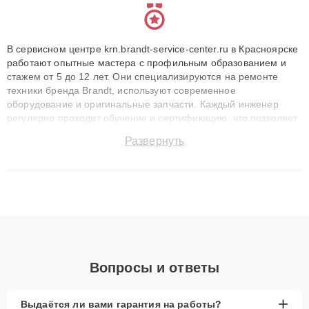
В сервисном центре krn.brandt-service-center.ru в Красноярске
работают опытные мастера с профильным образованием и
стажем от 5 до 12 лет. Они специализируются на ремонте
техники бренда Brandt, используют современное
оборудование и оригинальные запчасти. Каждый инженер
регулярно проходит обучение и сертификацию, что позволяет
быстро и точноdiagnostikировать поломки и восстанавливать
Развернуть
технику с сохранением гарантии до 3 лет. Наши мастера
решают сложные случаи: от замены матриц и материнских
плат до ремонта после залития и восстановления данных.
Благодаря высокой квалификации и ответственному подходу
клиенты получают быстрый, качественный ремонт и понятные
объяснения по результатам диагностики.
Вопросы и ответы
+
Выдаётся ли вами гарантия на работы?