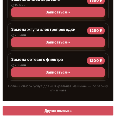
1550 ₽
15 мин
Записаться
Замена жгута электропроводки
1250 ₽
25 мин
Записаться
Замена сетевого фильтра
1200 ₽
20 мин
Записаться
Полный список услуг для «
Стиральная машина
» — по звонку
или в чате
Другая поломка