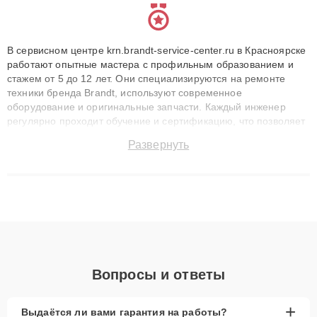
В сервисном центре krn.brandt-service-center.ru в Красноярске
работают опытные мастера с профильным образованием и
стажем от 5 до 12 лет. Они специализируются на ремонте
техники бренда Brandt, используют современное
оборудование и оригинальные запчасти. Каждый инженер
регулярно проходит обучение и сертификацию, что позволяет
быстро и точноdiagnostikировать поломки и восстанавливать
Развернуть
технику с сохранением гарантии до 3 лет. Наши мастера
решают сложные случаи: от замены матриц и материнских
плат до ремонта после залития и восстановления данных.
Благодаря высокой квалификации и ответственному подходу
клиенты получают быстрый, качественный ремонт и понятные
объяснения по результатам диагностики.
Вопросы и ответы
+
Выдаётся ли вами гарантия на работы?