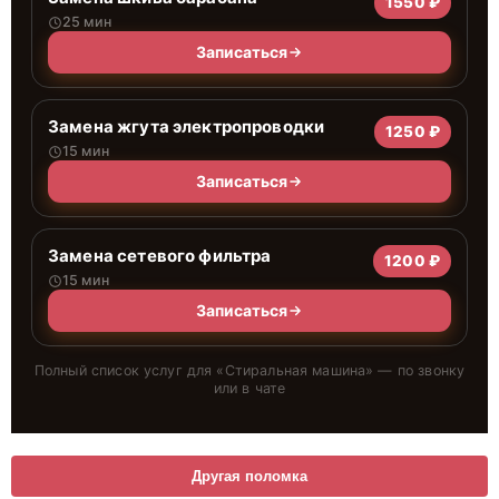
1550 ₽
25 мин
Записаться
Замена жгута электропроводки
1250 ₽
15 мин
Записаться
Замена сетевого фильтра
1200 ₽
15 мин
Записаться
Полный список услуг для «
Стиральная машина
» — по звонку
или в чате
Другая поломка