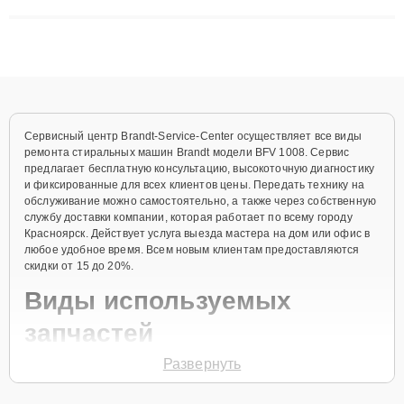
решают сложные случаи: от замены матриц и материнских
плат до ремонта после залития и восстановления данных.
Благодаря высокой квалификации и ответственному подходу
клиенты получают быстрый, качественный ремонт и понятные
объяснения по результатам диагностики.
Сервисный центр Brandt-Service-Center осуществляет все виды
ремонта стиральных машин Brandt модели BFV 1008. Сервис
предлагает бесплатную консультацию, высокоточную диагностику
и фиксированные для всех клиентов цены. Передать технику на
обслуживание можно самостоятельно, а также через собственную
службу доставки компании, которая работает по всему городу
Красноярск. Действует услуга выезда мастера на дом или офис в
любое удобное время. Всем новым клиентам предоставляются
скидки от 15 до 20%.
Виды используемых
запчастей
Развернуть
Для ремонта стиральной машины модели BFV 1008 предлагаются
как оригинальные комплектующие бренда Brandt, так и