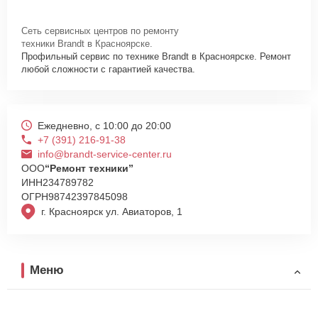
1008 нужно просто оставить
Заявку на сайте
или позвонить
телефону горячей линии: +7 (391) 216-91-38. Наши специалисты
Сеть сервисных центров по ремонту
оперативно проконсультируют по всем необходимым вопросам,
техники Brandt в Красноярске.
запишут на диагностику, подскажут с вариантами курьерской
Профильный сервис по технике Brandt в Красноярске. Ремонт
доставки или оформят выезд мастера в удобное время и место.
любой сложности с гарантией качества.
Ежедневно, с 10:00 до 20:00
+7 (391) 216-91-38
info@brandt-service-center.ru
ООО
“Ремонт техники”
ИНН
234789782
ОГРН
98742397845098
г. Красноярск ул. Авиаторов, 1
Меню