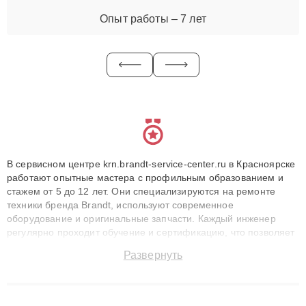
Опыт работы – 7 лет
В сервисном центре krn.brandt-service-center.ru в Красноярске
работают опытные мастера с профильным образованием и
стажем от 5 до 12 лет. Они специализируются на ремонте
техники бренда Brandt, используют современное
оборудование и оригинальные запчасти. Каждый инженер
регулярно проходит обучение и сертификацию, что позволяет
быстро и точноdiagnostikировать поломки и восстанавливать
Развернуть
технику с сохранением гарантии до 3 лет. Наши мастера
решают сложные случаи: от замены матриц и материнских
плат до ремонта после залития и восстановления данных.
Благодаря высокой квалификации и ответственному подходу