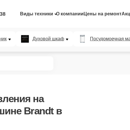
-38
Виды техники
О компании
Цены на ремонт
Ак
ник
Духовой шкаф
Посудомоечная м
вления
на
ине Brandt в