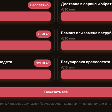
Доставка в сервис и обрат
Бесплатно
30 мин
Ремонт или замена патруб
850 ₽
30 мин
редств
Регулировка прессостата
1200 ₽
15 мин
Показать всё
олный список услуг для «
Посудомоечная машина
» — по звонку или в ча