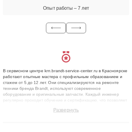
Опыт работы – 7 лет
В сервисном центре krn.brandt-service-center.ru в Красноярске
работают опытные мастера с профильным образованием и
стажем от 5 до 12 лет. Они специализируются на ремонте
техники бренда Brandt, используют современное
оборудование и оригинальные запчасти. Каждый инженер
регулярно проходит обучение и сертификацию, что позволяет
быстро и точноdiagnostikировать поломки и восстанавливать
Развернуть
технику с сохранением гарантии до 3 лет. Наши мастера
решают сложные случаи: от замены матриц и материнских
плат до ремонта после залития и восстановления данных.
Благодаря высокой квалификации и ответственному подходу