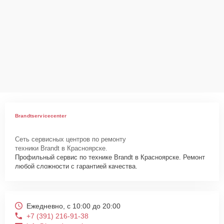
Ответственность за
технику
Сервисный центр Brandt-Service-Center несет полную
ответственность за сохранность техники и безопасность личных
данных на ремонтируемых устройствах клиентов, в соответствии с
действующим законодательством Российской Федерации.
Как начать ремонт
Для запуска процесса ремонта посудомоечной машины Brandt
Brandtservicecenter
DWIM 100 B нужно просто оставить
Заявку на сайте
или позвонить
телефону горячей линии: +7 (391) 216-91-38. Наши специалисты
Сеть сервисных центров по ремонту
оперативно проконсультируют по всем необходимым вопросам,
техники Brandt в Красноярске.
запишут на диагностику, подскажут с вариантами курьерской
Профильный сервис по технике Brandt в Красноярске. Ремонт
доставки или оформят выезд мастера в удобное время и место.
любой сложности с гарантией качества.
Ежедневно, с 10:00 до 20:00
+7 (391) 216-91-38