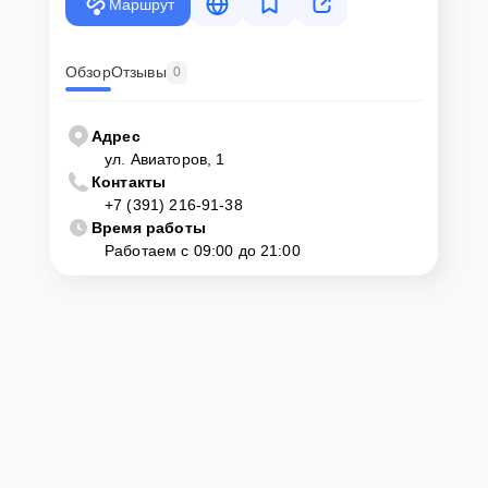
Маршрут
Внимание! Устройство отправляется на ремонт только после
согласования вариантов запчастей и стоимости ремонта с
клиентом. Стоимость ремонта фиксируется и не может быть
изменена в процессе или после завершения работ.
Обзор
Отзывы
0
Доставка или выезд
Адрес
мастера
ул. Авиаторов, 1
Контакты
Если у клиента нет времени или возможности для перемещения
+7 (391) 216-91-38
крупногабаритной техники, он может заказать курьерскую
Время работы
доставку или услугу выезда мастера. Специалист приедет в
Работаем с 09:00 до 21:00
удобное место и время, проведет тщательную диагностику и при
наличии оборудования осуществит оперативный ремонт.
Как приехать в сервисный
центр
Клиент может самостоятельно привезти устройство на
диагностику и ремонт. Для этого нужно позвонить по телефону
горячей линии или оставить заявку, согласовать удобное время и
подъехать по адресу: г. Красноярск, ул. Авиаторов, 1.