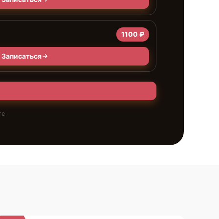
1100 ₽
Записаться
те