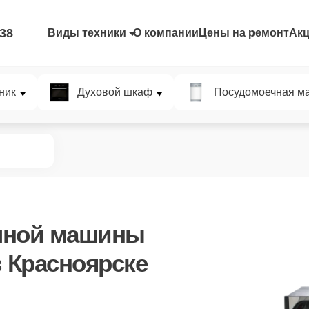
-38
Виды техники
О компании
Цены на ремонт
Ак
ник
Духовой шкаф
Посудомоечная м
чной машины
 Красноярске