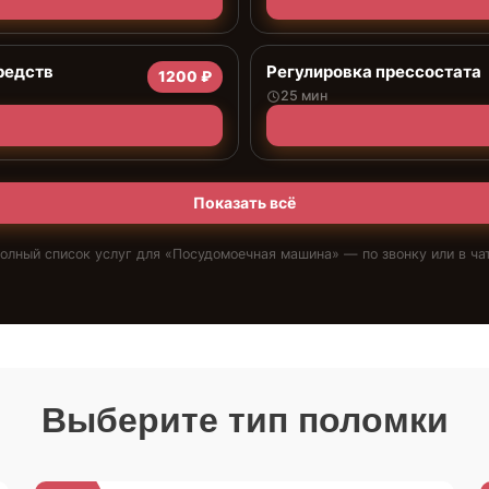
редств
Регулировка прессостата
1200 ₽
25 мин
Показать всё
олный список услуг для «
Посудомоечная машина
» — по звонку или в ча
Выберите тип поломки