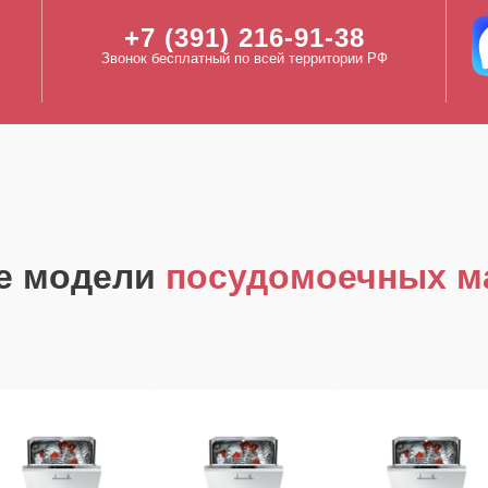
+7 (391) 216-91-38
Звонок бесплатный по всей территории РФ
е модели
посудомоечных м