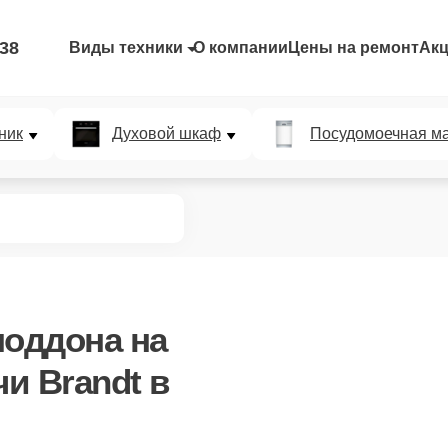
-38
Виды техники
О компании
Цены на ремонт
Ак
ник
Духовой шкаф
Посудомоечная м
поддона
на
и Brandt в