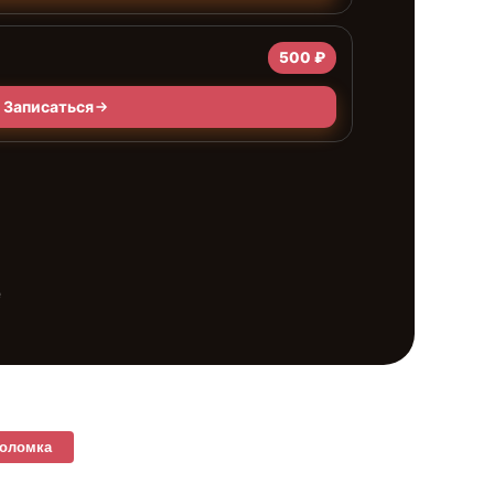
500 ₽
Записаться
е
поломка