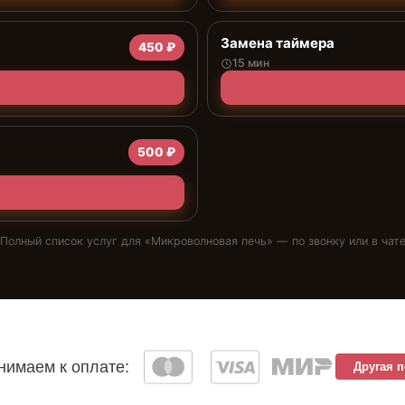
Замена таймера
450 ₽
15 мин
500 ₽
Полный список услуг для «
Микроволновая печь
» — по звонку или в чат
имаем к оплате:
Другая 