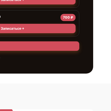
а
700 ₽
Записаться
е