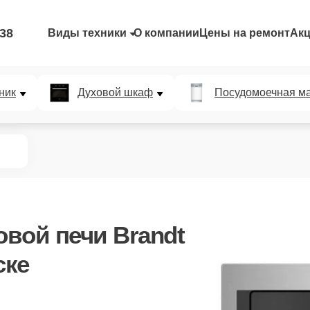
-38
Виды техники
О компании
Цены на ремонт
Ак
ник
Духовой шкаф
Посудомоечная м
вой печи Brandt
ске