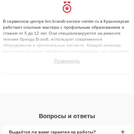
В сервисном центре krn.brandt-service-center.ru в Красноярске
работают опытные мастера с профильным образованием и
стажем от 5 до 12 лет. Они специализируются на ремонте
техники бренда Brandt, используют современное
оборудование и оригинальные запчасти. Каждый инженер
регулярно проходит обучение и сертификацию, что позволяет
быстро и точноdiagnostikировать поломки и восстанавливать
Развернуть
технику с сохранением гарантии до 3 лет. Наши мастера
решают сложные случаи: от замены матриц и материнских
плат до ремонта после залития и восстановления данных.
Благодаря высокой квалификации и ответственному подходу
клиенты получают быстрый, качественный ремонт и понятные
объяснения по результатам диагностики.
Вопросы и ответы
+
Выдаётся ли вами гарантия на работы?