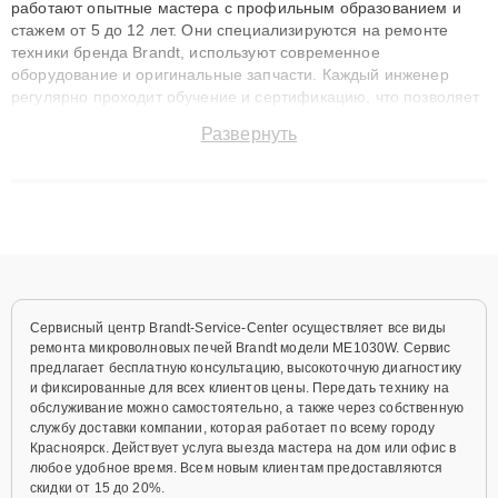
работают опытные мастера с профильным образованием и
стажем от 5 до 12 лет. Они специализируются на ремонте
техники бренда Brandt, используют современное
оборудование и оригинальные запчасти. Каждый инженер
регулярно проходит обучение и сертификацию, что позволяет
быстро и точноdiagnostikировать поломки и восстанавливать
Развернуть
технику с сохранением гарантии до 3 лет. Наши мастера
решают сложные случаи: от замены матриц и материнских
плат до ремонта после залития и восстановления данных.
Благодаря высокой квалификации и ответственному подходу
клиенты получают быстрый, качественный ремонт и понятные
объяснения по результатам диагностики.
Сервисный центр Brandt-Service-Center осуществляет все виды
ремонта микроволновых печей Brandt модели ME1030W. Сервис
предлагает бесплатную консультацию, высокоточную диагностику
и фиксированные для всех клиентов цены. Передать технику на
обслуживание можно самостоятельно, а также через собственную
службу доставки компании, которая работает по всему городу
Красноярск. Действует услуга выезда мастера на дом или офис в
любое удобное время. Всем новым клиентам предоставляются
скидки от 15 до 20%.