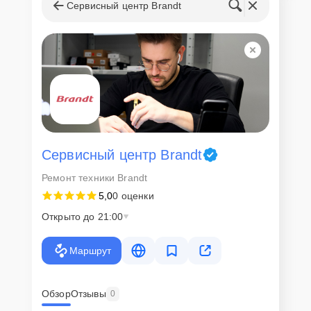
запчастей
Сервисный центр Brandt
Для всех клиентов действуют демократичные и фиксированные
цены. Конечная стоимость работ обсуждается с клиентом и не в
коем случае не может измениться в процессе работ. Сервис не
навязывает клиентам дополнительные услуги и не
предусматривает скрытые платежи. Рассчитать предварительную
стоимость ремонта можно с помощью нашего
Калькулятора
.
Скорость диагностики и
ремонта
Сервисный центр Brandt
Ремонт техники Brandt
Наша компания ценит время клиентов и понимает важность
5,0
0 оценки
оперативного решения любых вопросов. В среднем, ремонт
занимает не более трех часов, поэтому в большинстве случаев
Открыто до 21:00
клиент сможет забрать свой гаджет в этот же день. При
необходимости предоставляется услуга экспресс-ремонта.
Маршрут
Внимание! Устройство отправляется на ремонт только после
согласования вариантов запчастей и стоимости ремонта с
клиентом. Стоимость ремонта фиксируется и не может быть
изменена в процессе или после завершения работ.
Обзор
Отзывы
0