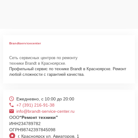
Сервисный центр Brandt-Service-Center несет полную
ответственность за сохранность техники и безопасность личных
данных на ремонтируемых устройствах клиентов, в соответствии с
действующим законодательством Российской Федерации.
Как начать ремонт
Для запуска процесса ремонта микроволновой печи Brandt
Brandtservicecenter
ME1030W нужно просто оставить
Заявку на сайте
или позвонить
телефону горячей линии: +7 (391) 216-91-38. Наши специалисты
Сеть сервисных центров по ремонту
оперативно проконсультируют по всем необходимым вопросам,
техники Brandt в Красноярске.
запишут на диагностику, подскажут с вариантами курьерской
Профильный сервис по технике Brandt в Красноярске. Ремонт
доставки или оформят выезд мастера в удобное время и место.
любой сложности с гарантией качества.
Ежедневно, с 10:00 до 20:00
+7 (391) 216-91-38
info@brandt-service-center.ru
ООО
“Ремонт техники”
ИНН
234789782
ОГРН
98742397845098
г. Красноярск ул. Авиаторов, 1