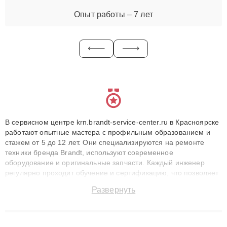
Опыт работы – 7 лет
В сервисном центре krn.brandt-service-center.ru в Красноярске
работают опытные мастера с профильным образованием и
стажем от 5 до 12 лет. Они специализируются на ремонте
техники бренда Brandt, используют современное
оборудование и оригинальные запчасти. Каждый инженер
регулярно проходит обучение и сертификацию, что позволяет
быстро и точноdiagnostikировать поломки и восстанавливать
Развернуть
технику с сохранением гарантии до 3 лет. Наши мастера
решают сложные случаи: от замены матриц и материнских
плат до ремонта после залития и восстановления данных.
Благодаря высокой квалификации и ответственному подходу