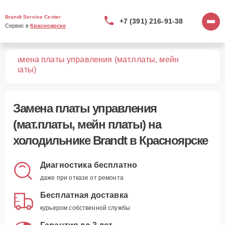
Brandt Service Center
+7 (391) 216-91-38
Сервис в 
Красноярске
Замена платы управления (мат.платы, мейн
ков
платы)
Замена платы управления
(мат.платы, мейн платы)
на
холодильнике Brandt в Красноярске
Диагностика бесплатно
даже при отказе от ремонта
Бесплатная доставка
курьером собственной службы