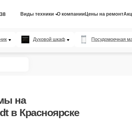
-38
Виды техники
О компании
Цены на ремонт
Ак
ник
Духовой шкаф
Посудомоечная м
емы
на
dt в Красноярске