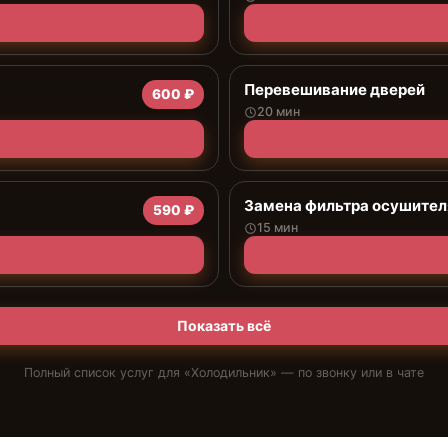
Перевешивание дверей
600 ₽
20 мин
Замена фильтра осушител
590 ₽
15 мин
Показать всё
Полный список услуг для «
Холодильник
» — по звонку или в чате