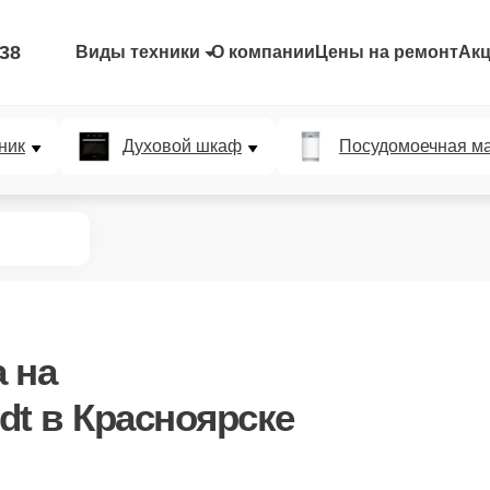
-38
Виды техники
О компании
Цены на ремонт
Ак
ник
Духовой шкаф
Посудомоечная м
а
на
dt в Красноярске