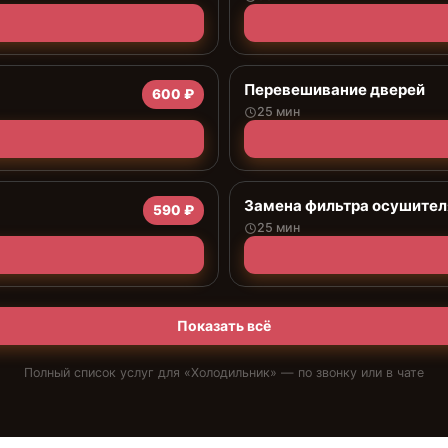
Перевешивание дверей
600 ₽
25 мин
Замена фильтра осушител
590 ₽
25 мин
Показать всё
Полный список услуг для «
Холодильник
» — по звонку или в чате