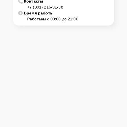
Контакты
Если у клиента нет времени или возможности для перемещения
+7 (391) 216-91-38
крупногабаритной техники, он может заказать курьерскую
Время работы
доставку или услугу выезда мастера. Специалист приедет в
Работаем с 09:00 до 21:00
удобное место и время, проведет тщательную диагностику и при
наличии оборудования осуществит оперативный ремонт.
Как приехать в сервисный
центр
Клиент может самостоятельно привезти устройство на
диагностику и ремонт. Для этого нужно позвонить по телефону
горячей линии или оставить заявку, согласовать удобное время и
подъехать по адресу: г. Красноярск, ул. Авиаторов, 1.
Ответственность за
технику
Сервисный центр Brandt-Service-Center несет полную
ответственность за сохранность техники и безопасность личных
данных на ремонтируемых устройствах клиентов, в соответствии с
действующим законодательством Российской Федерации.