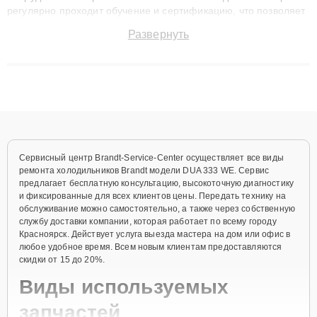
регулярно проходит обучение и сертификацию, что позволяет
быстро и точноdiagnostikировать поломки и восстанавливать
Развернуть
технику с сохранением гарантии до 3 лет. Наши мастера
решают сложные случаи: от замены матриц и материнских
плат до ремонта после залития и восстановления данных.
Благодаря высокой квалификации и ответственному подходу
клиенты получают быстрый, качественный ремонт и понятные
объяснения по результатам диагностики.
Сервисный центр Brandt-Service-Center осуществляет все виды
ремонта холодильников Brandt модели DUA 333 WE. Сервис
предлагает бесплатную консультацию, высокоточную диагностику
и фиксированные для всех клиентов цены. Передать технику на
обслуживание можно самостоятельно, а также через собственную
службу доставки компании, которая работает по всему городу
Красноярск. Действует услуга выезда мастера на дом или офис в
любое удобное время. Всем новым клиентам предоставляются
скидки от 15 до 20%.
Виды используемых
запчастей