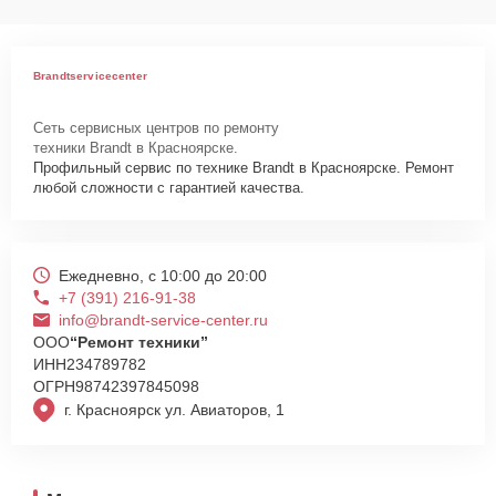
Как начать ремонт
Для запуска процесса ремонта холодильника Brandt DUA 333 WE
Brandtservicecenter
нужно просто оставить
Заявку на сайте
или позвонить телефону
горячей линии: +7 (391) 216-91-38. Наши специалисты оперативно
Сеть сервисных центров по ремонту
проконсультируют по всем необходимым вопросам, запишут на
техники Brandt в Красноярске.
диагностику, подскажут с вариантами курьерской доставки или
Профильный сервис по технике Brandt в Красноярске. Ремонт
оформят выезд мастера в удобное время и место.
любой сложности с гарантией качества.
Ежедневно, с 10:00 до 20:00
+7 (391) 216-91-38
info@brandt-service-center.ru
ООО
“Ремонт техники”
ИНН
234789782
ОГРН
98742397845098
г. Красноярск ул. Авиаторов, 1