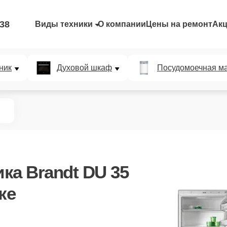
-38
Виды техники
О компании
Цены на ремонт
Ак
ник
Духовой шкаф
Посудомоечная м
ка Brandt DU 35
ке