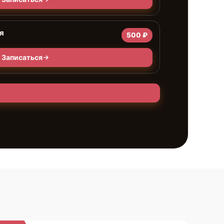
я
500 ₽
Записаться