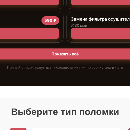
Замена фильтра осушител
590 ₽
30 мин
Показать всё
Полный список услуг для «
Холодильник
» — по звонку или в чате
Выберите тип поломки