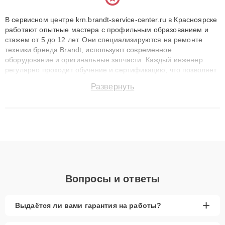
В сервисном центре krn.brandt-service-center.ru в Красноярске
работают опытные мастера с профильным образованием и
стажем от 5 до 12 лет. Они специализируются на ремонте
техники бренда Brandt, используют современное
оборудование и оригинальные запчасти. Каждый инженер
регулярно проходит обучение и сертификацию, что позволяет
быстро и точноdiagnostikировать поломки и восстанавливать
Развернуть
технику с сохранением гарантии до 3 лет. Наши мастера
решают сложные случаи: от замены матриц и материнских
плат до ремонта после залития и восстановления данных.
Благодаря высокой квалификации и ответственному подходу
клиенты получают быстрый, качественный ремонт и понятные
объяснения по результатам диагностики.
Вопросы и ответы
+
Выдаётся ли вами гарантия на работы?