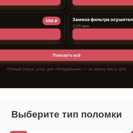
Замена фильтра осушител
590 ₽
25 мин
Показать всё
Полный список услуг для «
Холодильник
» — по звонку или в чате
Выберите тип поломки