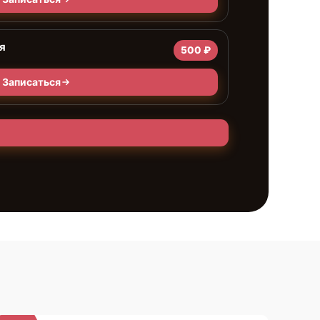
я
500 ₽
Записаться