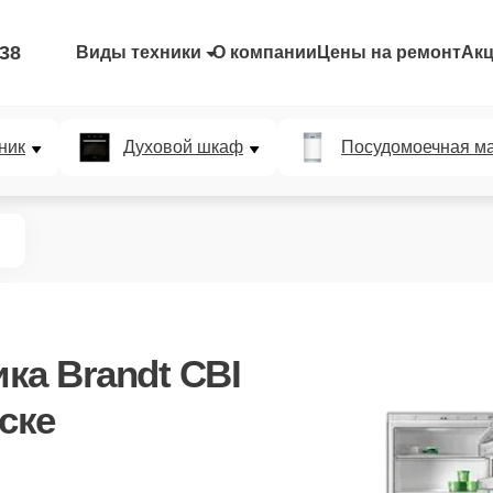
-38
Виды техники
О компании
Цены на ремонт
Ак
ник
Духовой шкаф
Посудомоечная м
ка Brandt CBI
ске