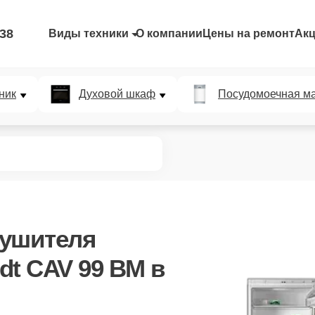
-38
Виды техники
О компании
Цены на ремонт
Ак
ник
Духовой шкаф
Посудомоечная м
сушителя
dt CAV 99 BM в