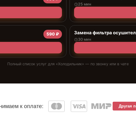
25 мин
Замена фильтра осушител
590 ₽
30 мин
Полный список услуг для «
Холодильник
» — по звонку или в чате
имаем к оплате:
Другая 