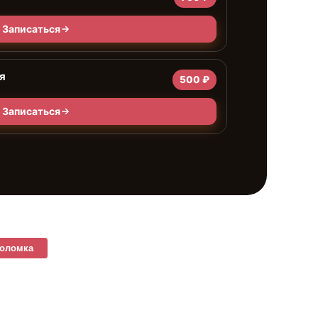
Записаться
я
500 ₽
Записаться
поломка