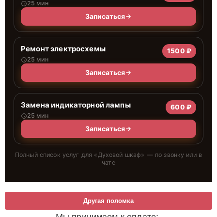
25 мин
Записаться
Ремонт электросхемы
1500 ₽
25 мин
Записаться
Замена индикаторной лампы
600 ₽
25 мин
Записаться
Полный список услуг для «
Духовой шкаф
» — по звонку или в
чате
Другая поломка