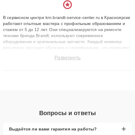
В сервисном центре krn.brandt-service-center.ru в Красноярске
работают опытные мастера с профильным образованием и
стажем от 5 до 12 лет. Они специализируются на ремонте
техники бренда Brandt, используют современное
оборудование и оригинальные запчасти. Каждый инженер
регулярно проходит обучение и сертификацию, что позволяет
быстро и точноdiagnostikировать поломки и восстанавливать
Развернуть
технику с сохранением гарантии до 3 лет. Наши мастера
решают сложные случаи: от замены матриц и материнских
плат до ремонта после залития и восстановления данных.
Благодаря высокой квалификации и ответственному подходу
клиенты получают быстрый, качественный ремонт и понятные
объяснения по результатам диагностики.
Вопросы и ответы
+
Выдаётся ли вами гарантия на работы?