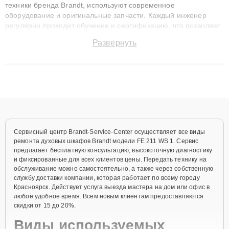
техники бренда Brandt, используют современное
оборудование и оригинальные запчасти. Каждый инженер
регулярно проходит обучение и сертификацию, что позволяет
быстро и точноdiagnostikировать поломки и восстанавливать
Развернуть
технику с сохранением гарантии до 3 лет. Наши мастера
решают сложные случаи: от замены матриц и материнских
плат до ремонта после залития и восстановления данных.
Благодаря высокой квалификации и ответственному подходу
клиенты получают быстрый, качественный ремонт и понятные
объяснения по результатам диагностики.
Сервисный центр Brandt-Service-Center осуществляет все виды
ремонта духовых шкафов Brandt модели FE 211 WS 1. Сервис
предлагает бесплатную консультацию, высокоточную диагностику
и фиксированные для всех клиентов цены. Передать технику на
обслуживание можно самостоятельно, а также через собственную
службу доставки компании, которая работает по всему городу
Красноярск. Действует услуга выезда мастера на дом или офис в
любое удобное время. Всем новым клиентам предоставляются
скидки от 15 до 20%.
Виды используемых