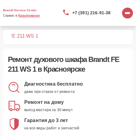
Brandt Service Center
+7 (391) 216-91-38
Сервис в 
Красноярске
фов
FE 211 WS 1
Ремонт
духового шкафа Brandt FE
211 WS 1
в Красноярске
Диагностика бесплатно
даже при отказе от ремонта
Ремонт на дому
выезд мастера за 30 минут
Гарантия до 3 лет
на все виды работ и запчастей