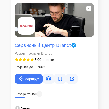
Для всех клиентов действуют демократичные и фиксированные
цены. Конечная стоимость работ обсуждается с клиентом и не в
коем случае не может измениться в процессе работ. Сервис не
навязывает клиентам дополнительные услуги и не
предусматривает скрытые платежи. Рассчитать предварительную
стоимость ремонта можно с помощью нашего
Калькулятора
.
Скорость диагностики и
ремонта
Сервисный центр Brandt
Ремонт техники Brandt
Наша компания ценит время клиентов и понимает важность
5,0
0 оценки
оперативного решения любых вопросов. В среднем, ремонт
занимает не более трех часов, поэтому в большинстве случаев
Открыто до 21:00
клиент сможет забрать свой гаджет в этот же день. При
необходимости предоставляется услуга экспресс-ремонта.
Маршрут
Внимание! Устройство отправляется на ремонт только после
согласования вариантов запчастей и стоимости ремонта с
клиентом. Стоимость ремонта фиксируется и не может быть
изменена в процессе или после завершения работ.
Обзор
Отзывы
0
Доставка или выезд
Адрес