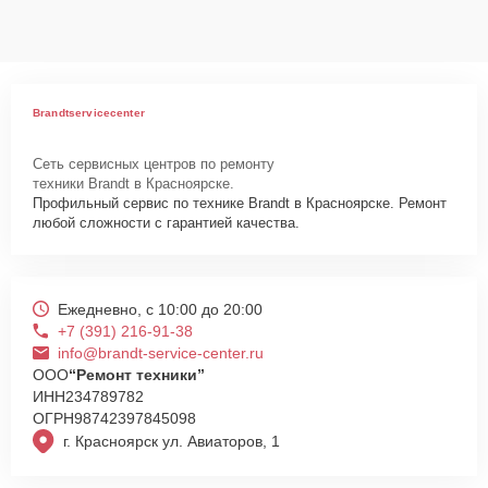
данных на ремонтируемых устройствах клиентов, в соответствии с
действующим законодательством Российской Федерации.
Как начать ремонт
Для запуска процесса ремонта духового шкафа Brandt FE 211 WS
Brandtservicecenter
1 нужно просто оставить
Заявку на сайте
или позвонить телефону
горячей линии: +7 (391) 216-91-38. Наши специалисты оперативно
Сеть сервисных центров по ремонту
проконсультируют по всем необходимым вопросам, запишут на
техники Brandt в Красноярске.
диагностику, подскажут с вариантами курьерской доставки или
Профильный сервис по технике Brandt в Красноярске. Ремонт
оформят выезд мастера в удобное время и место.
любой сложности с гарантией качества.
Ежедневно, с 10:00 до 20:00
+7 (391) 216-91-38
info@brandt-service-center.ru
ООО
“Ремонт техники”
ИНН
234789782
ОГРН
98742397845098
г. Красноярск ул. Авиаторов, 1